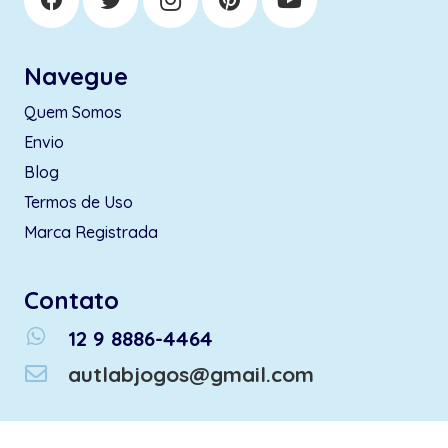
Navegue
Quem Somos
Envio
Blog
Termos de Uso
Marca Registrada
Contato
whatsapp
12 9 8886-4464
autlabjogos@gmail.com