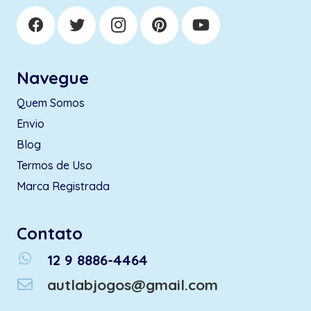
Navegue
Quem Somos
Envio
Blog
Termos de Uso
Marca Registrada
Contato
whatsapp
12 9 8886-4464
autlabjogos@gmail.com