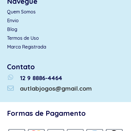
Navegue
Quem Somos
Envio
Blog
Termos de Uso
Marca Registrada
Contato
whatsapp
12 9 8886-4464
autlabjogos@gmail.com
Formas de Pagamento