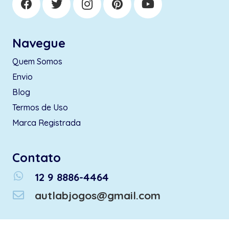
Navegue
Quem Somos
Envio
Blog
Termos de Uso
Marca Registrada
Contato
whatsapp
12 9 8886-4464
autlabjogos@gmail.com