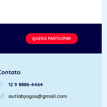
QUERO PARTICIPAR
Contato
atsapp
12 9 8886-4464
autlabjogos@gmail.com