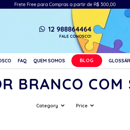
Frete Free para Compras a partir de R$ 300,00
12 988864464
whatsapp
FALE CONOSCO!
BLOG
OSCO
FAQ
QUEM SOMOS
GLOSSÁR
R BRANCO COM
Category
Price