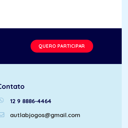
QUERO PARTICIPAR
Contato
atsapp
12 9 8886-4464
autlabjogos@gmail.com