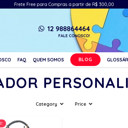
Frete Free para Compras a partir de R$ 300,00
12 988864464
whatsapp
FALE CONOSCO!
BLOG
OSCO
FAQ
QUEM SOMOS
GLOSSÁR
ADOR PERSONAL
Category
Price
E!