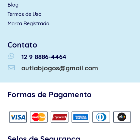
Blog
Termos de Uso
Marca Registrada
Contato
whatsapp
12 9 8886-4464
autlabjogos@gmail.com
Formas de Pagamento
Selos de Segurança