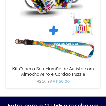
Kit Caneca Sou Mamãe de Autista com
Almochaveiro e Cordão Puzzle
R$
50,98
R$
50,00
Entre para o CLUBE e receba em