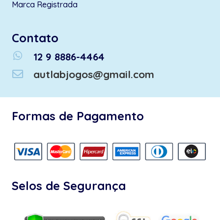
Marca Registrada
Contato
whatsapp
12 9 8886-4464
autlabjogos@gmail.com
Formas de Pagamento
Selos de Segurança