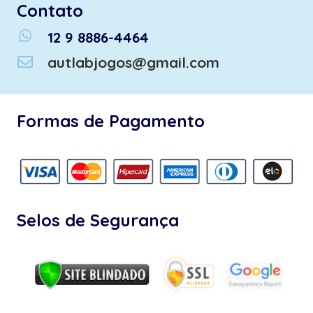
Contato
whatsapp
12 9 8886-4464
autlabjogos@gmail.com
Formas de Pagamento
Selos de Segurança