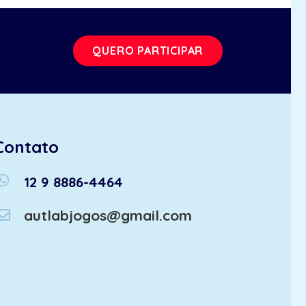
QUERO PARTICIPAR
Contato
atsapp
12 9 8886-4464
autlabjogos@gmail.com