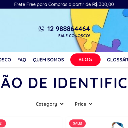
Frete Free para Compras a partir de R$ 300,00
12 988864464
whatsapp
FALE CONOSCO!
BLOG
OSCO
FAQ
QUEM SOMOS
GLOSSÁR
ÃO DE IDENTIFI
Category
Price
E!
SALE!