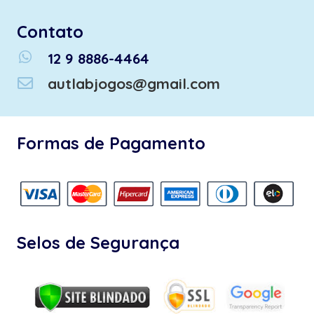
Contato
whatsapp
12 9 8886-4464
autlabjogos@gmail.com
Formas de Pagamento
Selos de Segurança