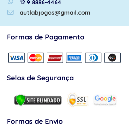
whatsapp
12 9 8886-4464
autlabjogos@gmail.com
Formas de Pagamento
Selos de Segurança
Formas de Envio