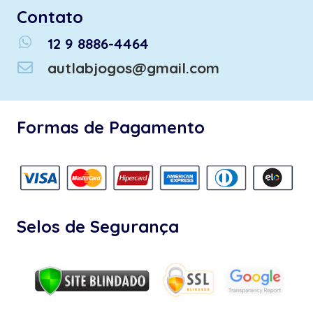
Contato
whatsapp
12 9 8886-4464
autlabjogos@gmail.com
Formas de Pagamento
Selos de Segurança