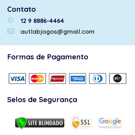
Contato
whatsapp
12 9 8886-4464
autlabjogos@gmail.com
Formas de Pagamento
Selos de Segurança