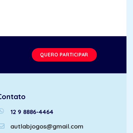
QUERO PARTICIPAR
Contato
atsapp
12 9 8886-4464
autlabjogos@gmail.com