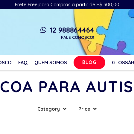
Frete Free para Compras a partir de R$ 300,00
12 988864464
whatsapp
FALE CONOSCO!
BLOG
OSCO
FAQ
QUEM SOMOS
GLOSSÁR
COA PARA AUTI
Category
Price