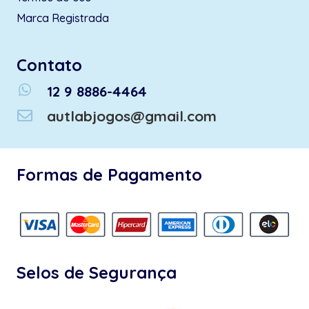
Marca Registrada
Contato
whatsapp
12 9 8886-4464
autlabjogos@gmail.com
Formas de Pagamento
Selos de Segurança