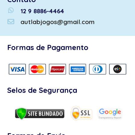
whatsapp
12 9 8886-4464
autlabjogos@gmail.com
Formas de Pagamento
Selos de Segurança