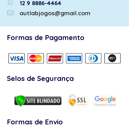
whatsapp
12 9 8886-4464
autlabjogos@gmail.com
Formas de Pagamento
Selos de Segurança
Formas de Envio