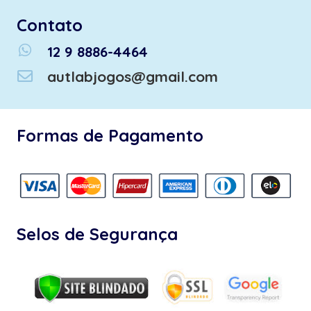
Contato
whatsapp
12 9 8886-4464
autlabjogos@gmail.com
Formas de Pagamento
Selos de Segurança