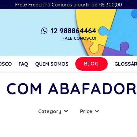
Frete Free para Compras a partir de R$ 300,00
12 988864464
whatsapp
FALE CONOSCO!
BLOG
OSCO
FAQ
QUEM SOMOS
GLOSSÁR
 COM ABAFADOR
Category
Price