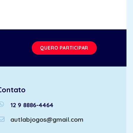
QUERO PARTICIPAR
Contato
atsapp
12 9 8886-4464
autlabjogos@gmail.com