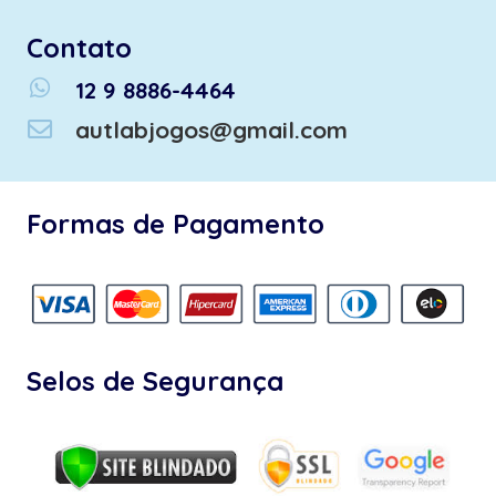
Contato
whatsapp
12 9 8886-4464
autlabjogos@gmail.com
Formas de Pagamento
Selos de Segurança