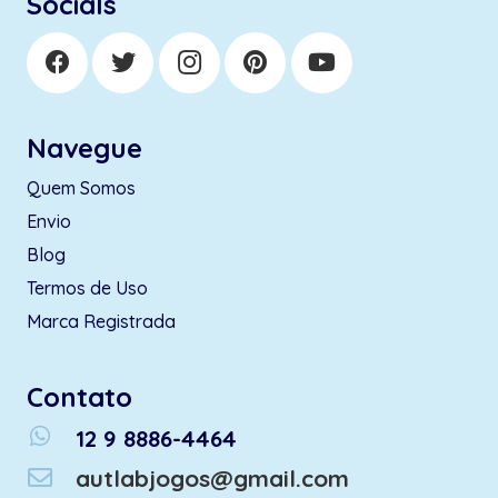
Socials
Navegue
Quem Somos
Envio
Blog
Termos de Uso
Marca Registrada
Contato
whatsapp
12 9 8886-4464
autlabjogos@gmail.com