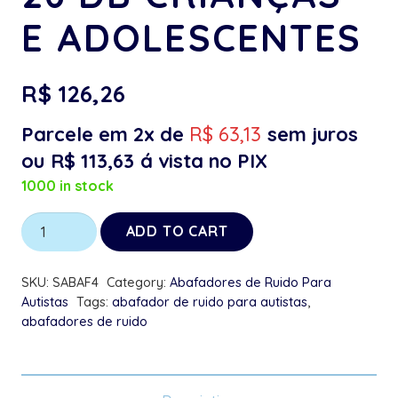
E ADOLESCENTES
R$
126,26
Parcele em 2x de
R$
63,13
sem juros
ou
R$
113,63
á vista no PIX
1000 in stock
Abafador
ADD TO CART
de
Ruido
SKU:
SABAF4
Category:
Abafadores de Ruido Para
Cinza
Autistas
Tags:
abafador de ruido para autistas
,
abafadores de ruido
para
Autistas
26
DB