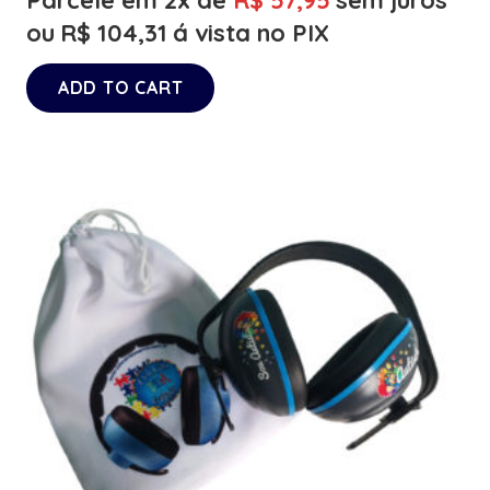
Parcele em 2x de
R$
57,95
sem juros
ou
R$
104,31
á vista no PIX
ADD TO CART