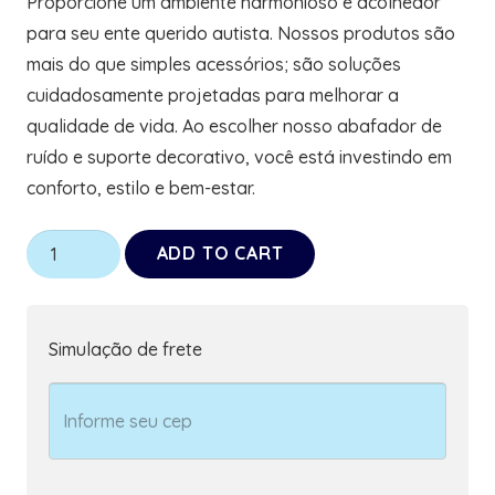
Proporcione um ambiente harmonioso e acolhedor
para seu ente querido autista. Nossos produtos são
mais do que simples acessórios; são soluções
cuidadosamente projetadas para melhorar a
qualidade de vida. Ao escolher nosso abafador de
ruído e suporte decorativo, você está investindo em
conforto, estilo e bem-estar.
Suporte
ADD TO CART
para
Abafador
de
Simulação de frete
Ruidos
Borboletas
Rosas
com
Abafador