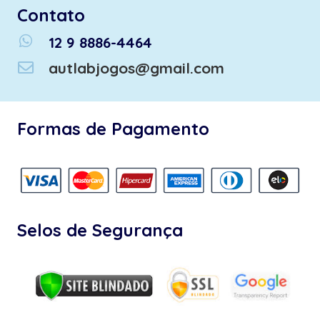
Contato
whatsapp
12 9 8886-4464
autlabjogos@gmail.com
Formas de Pagamento
Selos de Segurança