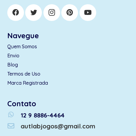
Navegue
Quem Somos
Envio
Blog
Termos de Uso
Marca Registrada
Contato
whatsapp
12 9 8886-4464
autlabjogos@gmail.com