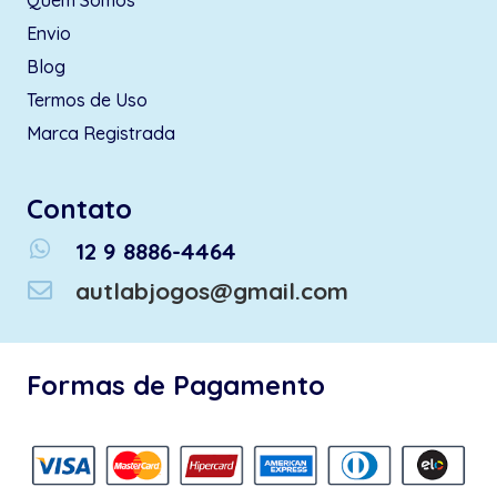
Quem Somos
Envio
Blog
Termos de Uso
Marca Registrada
Contato
whatsapp
12 9 8886-4464
autlabjogos@gmail.com
Formas de Pagamento