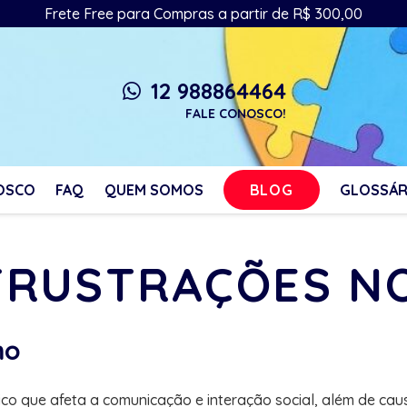
Frete Free para Compras a partir de R$ 300,00
12 988864464
whatsapp
FALE CONOSCO!
BLOG
OSCO
FAQ
QUEM SOMOS
GLOSSÁR
 FRUSTRAÇÕES N
mo
o que afeta a comunicação e interação social, além de caus