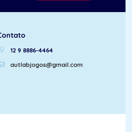
Contato
atsapp
12 9 8886-4464
autlabjogos@gmail.com