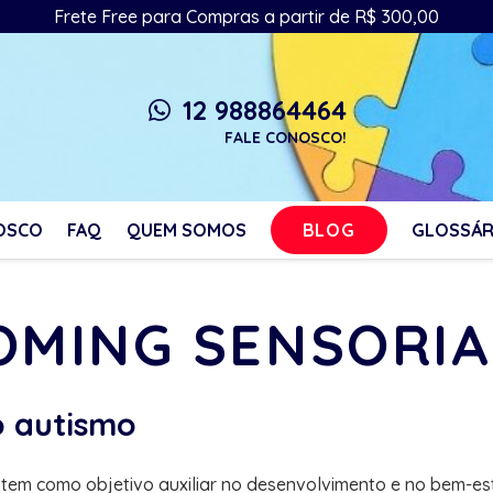
Frete Free para Compras a partir de R$ 300,00
12 988864464
whatsapp
FALE CONOSCO!
BLOG
OSCO
FAQ
QUEM SOMOS
GLOSSÁR
OMING SENSORI
o autismo
em como objetivo auxiliar no desenvolvimento e no bem-esta