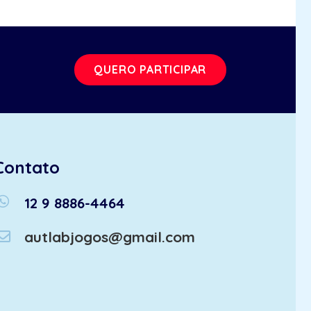
QUERO PARTICIPAR
Contato
atsapp
12 9 8886-4464
autlabjogos@gmail.com