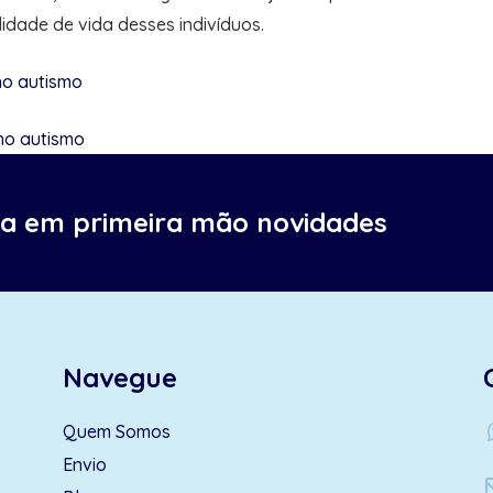
dade de vida desses indivíduos.
no autismo
no autismo
ba em primeira mão novidades
Navegue
wh
Quem Somos
Envio