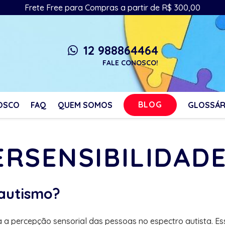
Frete Free para Compras a partir de R$ 300,00
12 988864464
whatsapp
FALE CONOSCO!
BLOG
OSCO
FAQ
QUEM SOMOS
GLOSSÁR
PERSENSIBILIDAD
 autismo?
a a percepção sensorial das pessoas no espectro autista. 