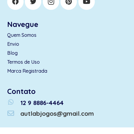
Navegue
Quem Somos
Envio
Blog
Termos de Uso
Marca Registrada
Contato
whatsapp
12 9 8886-4464
autlabjogos@gmail.com