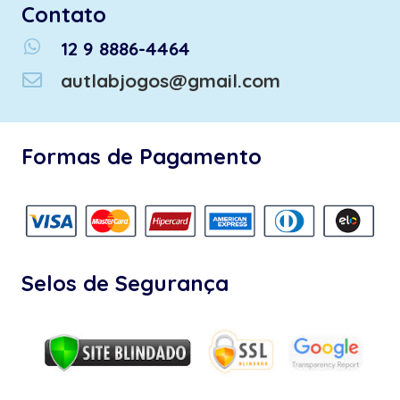
Contato
whatsapp
12 9 8886-4464
autlabjogos@gmail.com
Formas de Pagamento
Selos de Segurança