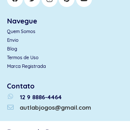
Navegue
Quem Somos
Envio
Blog
Termos de Uso
Marca Registrada
Contato
whatsapp
12 9 8886-4464
autlabjogos@gmail.com