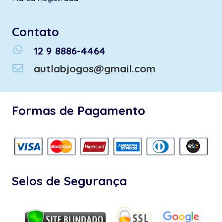
Contato
whatsapp
12 9 8886-4464
autlabjogos@gmail.com
Formas de Pagamento
Selos de Segurança