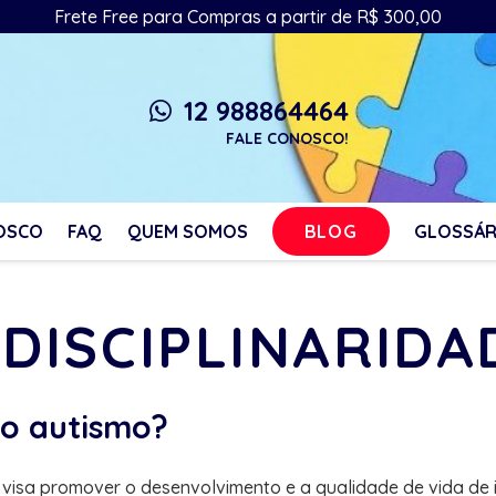
Frete Free para Compras a partir de R$ 300,00
12 988864464
whatsapp
FALE CONOSCO!
BLOG
OSCO
FAQ
QUEM SOMOS
GLOSSÁR
IDISCIPLINARID
no autismo?
visa promover o desenvolvimento e a qualidade de vida de i