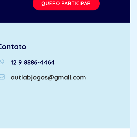
QUERO PARTICIPAR
Contato
atsapp
12 9 8886-4464
autlabjogos@gmail.com