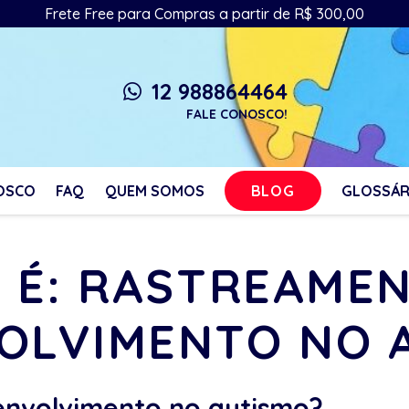
Frete Free para Compras a partir de R$ 300,00
12 988864464
whatsapp
FALE CONOSCO!
BLOG
OSCO
FAQ
QUEM SOMOS
GLOSSÁR
 É: RASTREAME
OLVIMENTO NO 
envolvimento no autismo?