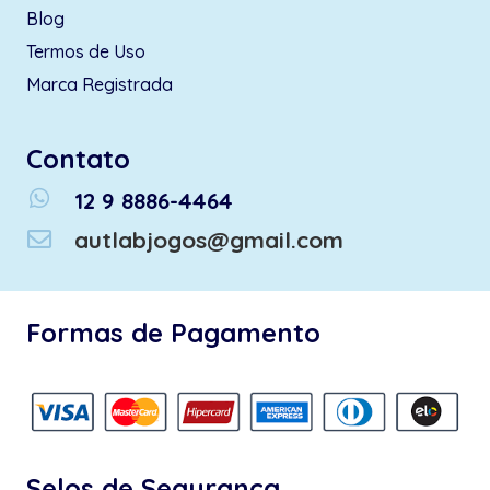
Blog
Termos de Uso
Marca Registrada
Contato
whatsapp
12 9 8886-4464
autlabjogos@gmail.com
Formas de Pagamento
Selos de Segurança