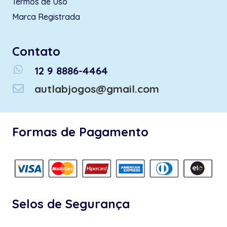
Termos de Uso
Marca Registrada
Contato
whatsapp
12 9 8886-4464
autlabjogos@gmail.com
Formas de Pagamento
Selos de Segurança