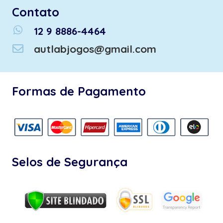
Contato
whatsapp
12 9 8886-4464
autlabjogos@gmail.com
Formas de Pagamento
Selos de Segurança