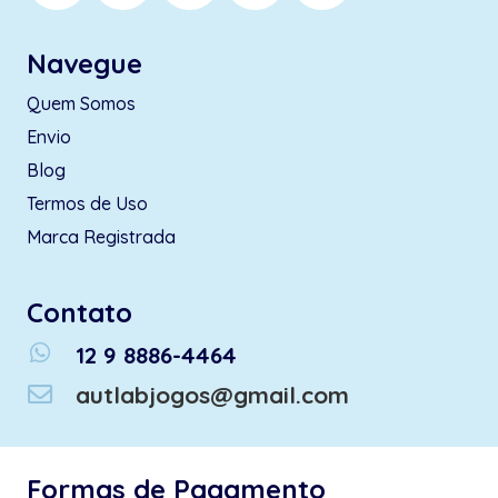
Navegue
Quem Somos
Envio
Blog
Termos de Uso
Marca Registrada
Contato
whatsapp
12 9 8886-4464
autlabjogos@gmail.com
Formas de Pagamento