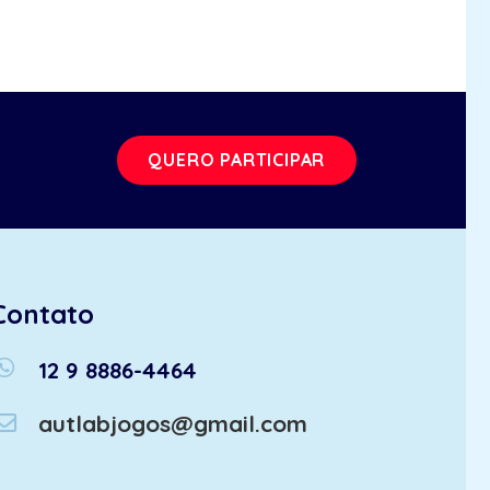
QUERO PARTICIPAR
Contato
atsapp
12 9 8886-4464
autlabjogos@gmail.com