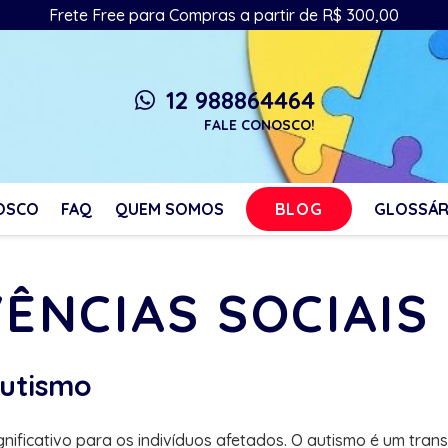
Frete Free para Compras a partir de R$ 300,00
12 988864464
whatsapp
FALE CONOSCO!
BLOG
OSCO
FAQ
QUEM SOMOS
GLOSSÁR
VÊNCIAS SOCIAI
autismo
gnificativo para os indivíduos afetados. O autismo é um tra