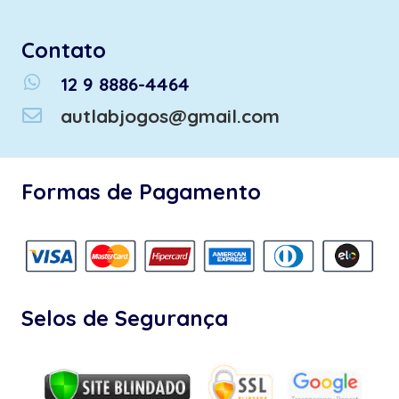
Contato
whatsapp
12 9 8886-4464
autlabjogos@gmail.com
Formas de Pagamento
Selos de Segurança