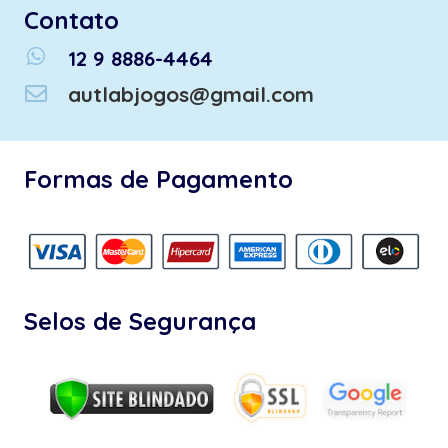
Contato
whatsapp
12 9 8886-4464
autlabjogos@gmail.com
Formas de Pagamento
Selos de Segurança