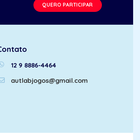
QUERO PARTICIPAR
Contato
atsapp
12 9 8886-4464
autlabjogos@gmail.com