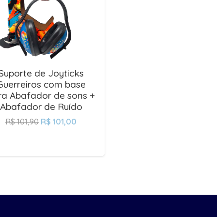
Suporte de Joyticks
Guerreiros com base
ra Abafador de sons +
Abafador de Ruído
R$
101,90
R$
101,00