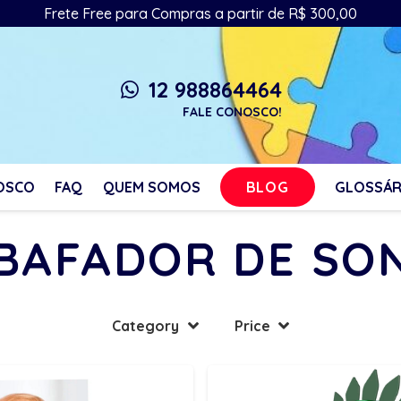
Frete Free para Compras a partir de R$ 300,00
12 988864464
whatsapp
FALE CONOSCO!
BLOG
OSCO
FAQ
QUEM SOMOS
GLOSSÁR
BAFADOR DE SO
Category
Price