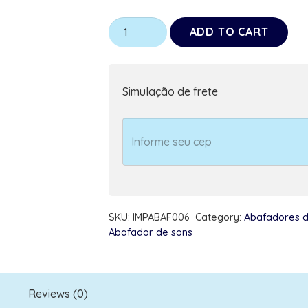
Abafador
ADD TO CART
De
Ruído
Som
Simulação de frete
Ouvido
Autista
Infantil
Unicornio
rosa
quantity
SKU:
IMPABAF006
Category:
Abafadores d
Abafador de sons
Reviews (0)