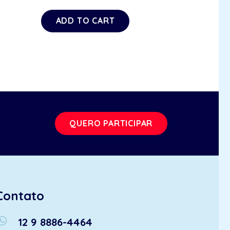
ADD TO CART
QUERO PARTICIPAR
Contato
atsapp
12 9 8886-4464