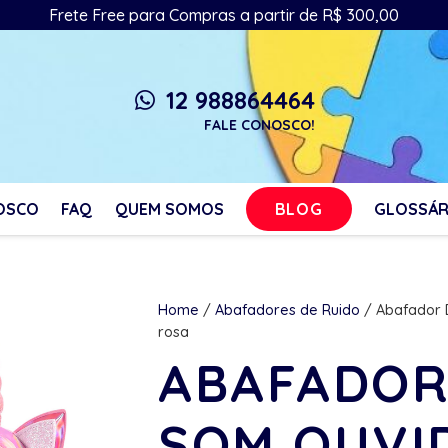
Frete Free para Compras a partir de R$ 300,00
12 988864464
whatsapp
FALE CONOSCO!
BLOG
OSCO
FAQ
QUEM SOMOS
GLOSSÁR
Home
/
Abafadores de Ruido
/ Abafador D
rosa
ABAFADOR
SOM OUVI