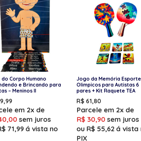
 do Corpo Humano
Jogo da Memória Esporte
ndendo e Brincando para
Olimpicos para Autistas 6
tas – Meninos II
pares + Kit Raquete TEA
9,99
R$
61,80
cele em 2x de
Parcele em 2x de
40,00
sem juros
R$
30,90
sem juros
R$
71,99
á vista no
ou
R$
55,62
á vista
PIX