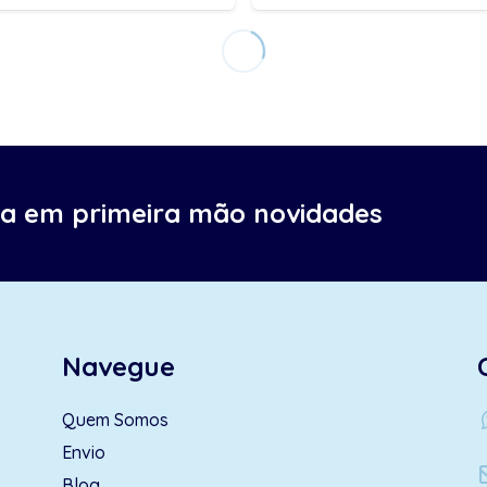
ba em primeira mão novidades
Navegue
wh
Quem Somos
Envio
Blog