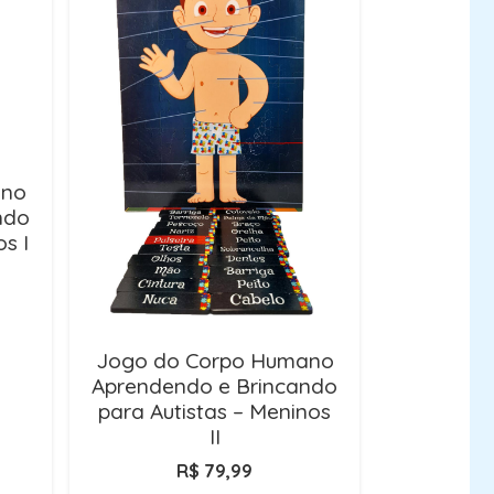
ano
ndo
s I
Jogo do Corpo Humano
Aprendendo e Brincando
para Autistas – Meninos
II
R$
79,99