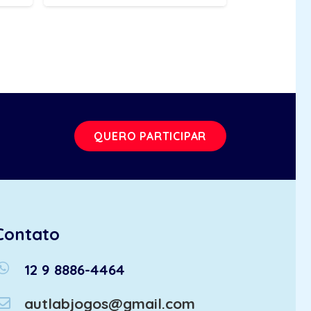
QUERO PARTICIPAR
Contato
atsapp
12 9 8886-4464
autlabjogos@gmail.com