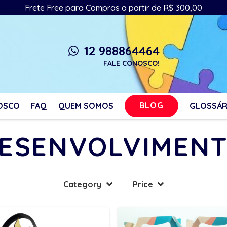
Frete Free para Compras a partir de R$ 300,00
12 988864464
whatsapp
FALE CONOSCO!
BLOG
OSCO
FAQ
QUEM SOMOS
GLOSSÁR
ESENVOLVIMEN
Category
Price