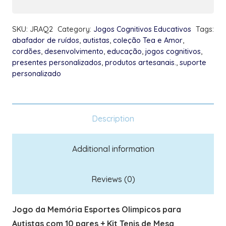
10
pares
SKU:
JRAQ2
Category:
Jogos Cognitivos Educativos
Tags:
+
abafador de ruídos
,
autistas
,
coleção Tea e Amor
,
Kit
cordões
,
desenvolvimento
,
educação
,
jogos cognitivos
,
Tenis
presentes personalizados
,
produtos artesanais.
,
suporte
personalizado
de
Mesa
quantity
Description
Additional information
Reviews (0)
Jogo da Memória Esportes Olimpicos para
Autistas com 10 pares + Kit Tenis de Mesa