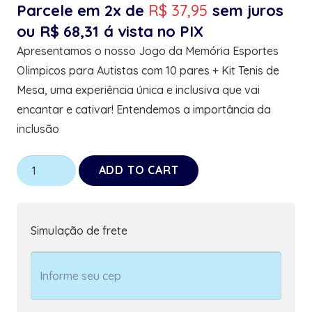
Parcele em 2x de
R$
37,95
sem juros
ou
R$
68,31
á vista no PIX
Apresentamos o nosso Jogo da Memória Esportes
Olimpicos para Autistas com 10 pares + Kit Tenis de
Mesa, uma experiência única e inclusiva que vai
encantar e cativar! Entendemos a importância da
inclusão
Jogo
ADD TO CART
da
Memória
Esportes
Simulação de frete
Olimpicos
para
Autistas
com