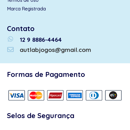
Marca Registrada
Contato
whatsapp
12 9 8886-4464
autlabjogos@gmail.com
Formas de Pagamento
Selos de Segurança