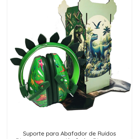
Suporte para Abafador de Ruídos