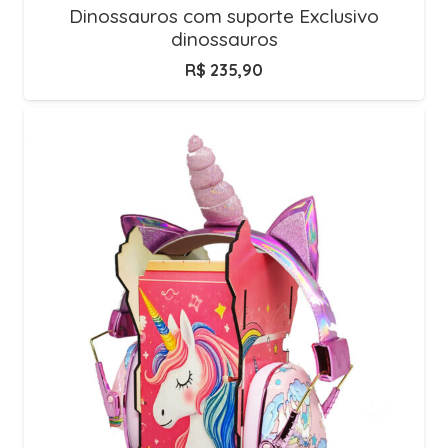
Dinossauros com suporte Exclusivo
dinossauros
R$
235,90