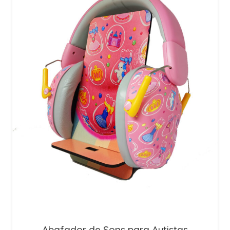
Abafador de Sons para Autistas