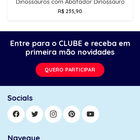
Dinossauros com Abafador Dinossauro
R$
235,90
Entre para o CLUBE e receba em
primeira mão novidades
QUERO PARTICIPAR
Socials
Navegue