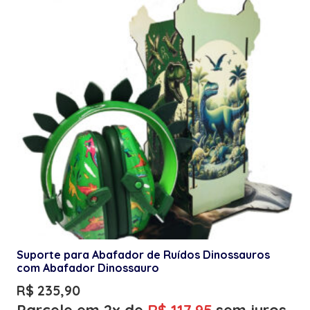
Suporte para Abafador de Ruídos Dinossauros
com Abafador Dinossauro
R$
235,90
Parcele em 2x de
R$
117,95
sem juros