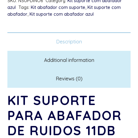
SKU:
NSUPDINO6
Category:
Kit suporte com abafador
Azul
azul
Tags:
Kit abafador com suporte
,
Kit suporte com
quantity
abafador
,
Kit suporte com abafador azul
Description
Additional information
Reviews (0)
KIT SUPORTE
PARA ABAFADOR
DE RUIDOS 11DB