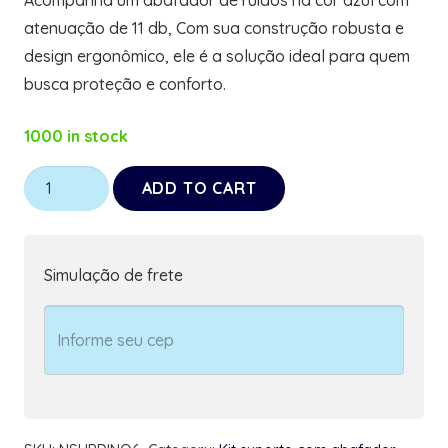
atenuação de 11 db, Com sua construção robusta e
design ergonômico, ele é a solução ideal para quem
busca proteção e conforto.
1000 in stock
Kit
ADD TO CART
Suporte
para
Abafador
Simulação de frete
de
Ruidos
11db
Unicórnios
com
Abafador