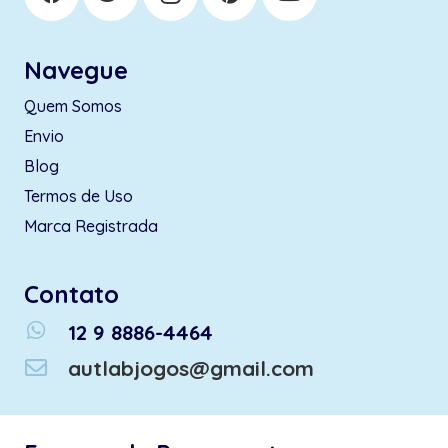
Navegue
Quem Somos
Envio
Blog
Termos de Uso
Marca Registrada
Contato
whatsapp
12 9 8886-4464
autlabjogos@gmail.com