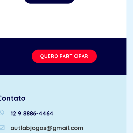
QUERO PARTICIPAR
Contato
atsapp
12 9 8886-4464
autlabjogos@gmail.com