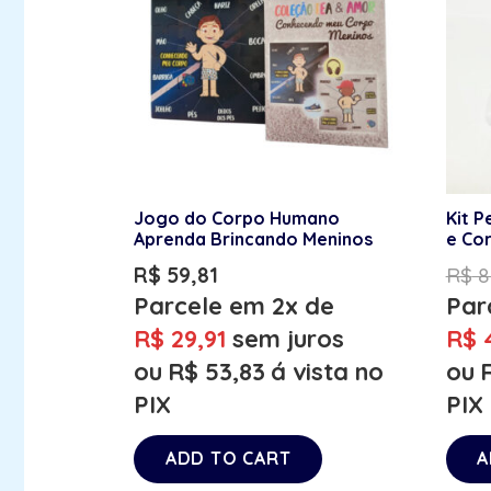
Jogo do Corpo Humano
Kit P
Aprenda Brincando Meninos
e Co
R$
59,81
R$
8
Parcele em 2x de
Par
R$
29,91
sem juros
R$
4
ou
R$
53,83
á vista no
ou
PIX
PIX
ADD TO CART
A