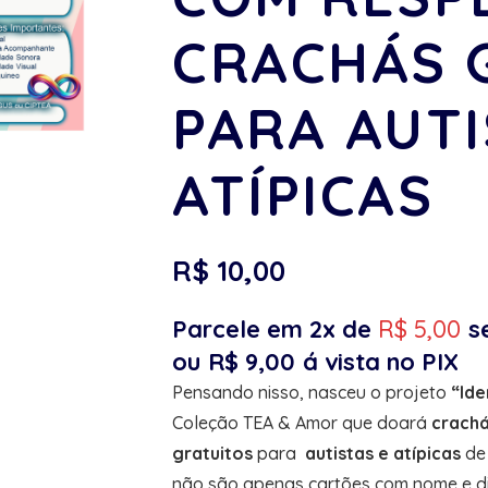
CRACHÁS 
PARA AUTI
ATÍPICAS
R$
10,00
Parcele em 2x de
R$
5,00
s
ou
R$
9,00
á vista no PIX
Pensando nisso, nasceu o projeto
“Ide
Coleção TEA & Amor que doará
crachá
gratuitos
para
autistas e atípicas
d
não são apenas cartões com nome e di