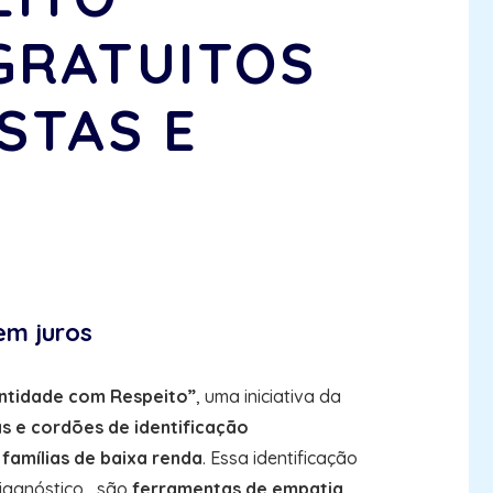
GRATUITOS
STAS E
em juros
ntidade com Respeito”
, uma iniciativa da
s e cordões de identificação
e
famílias de baixa renda
. Essa identificação
agnóstico , são
ferramentas de empatia
,