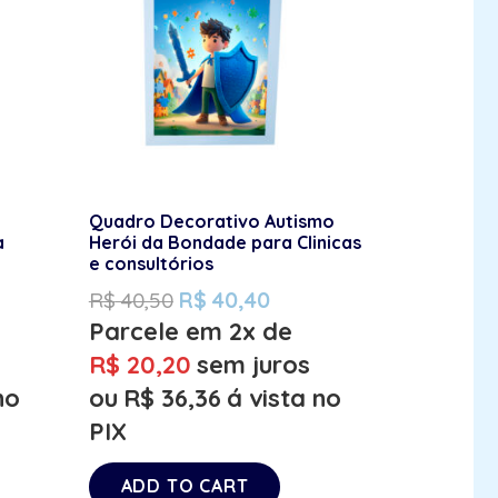
Quadro Decorativo Autismo
a
Herói da Bondade para Clinicas
e consultórios
R$
40,50
R$
40,40
Parcele em 2x de
R$
20,20
sem juros
no
ou
R$
36,36
á vista no
PIX
ADD TO CART