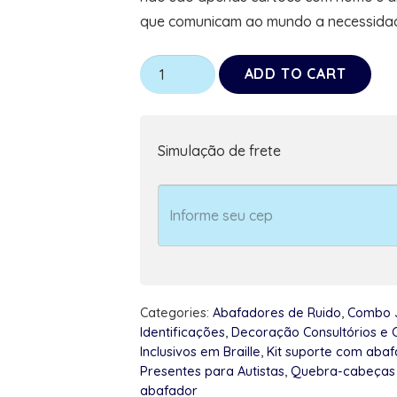
que comunicam ao mundo a necessidad
Projeto
ADD TO CART
Identidade
com
Respeito
Simulação de frete
Crachás
gratuitos
para
Autistas
e
Atípicas
Categories:
Abafadores de Ruido
,
Combo J
quantity
Identificações
,
Decoração Consultórios e C
Inclusivos em Braille
,
Kit suporte com abaf
Presentes para Autistas
,
Quebra-cabeças 
abafador