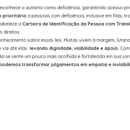
econhece o autismo como deficiência, garantindo acesso prior
 prioritário
a pessoas com deficiência, inclusive em filas, tr
tabelece a
Carteira de Identificação da Pessoa com Trans
 direitos.
onhecimento sobre essas leis. Muitas vivem à margem, lutan
o vai até elas
levando dignidade, visibilidade e apoio.
Com 
ília se sente um pouco mais acolhida e fortalecida em sua jo
 podemos transformar julgamentos em empatia e invisibil
a