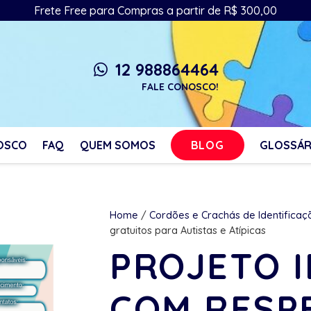
Frete Free para Compras a partir de R$ 300,00
12 988864464
whatsapp
FALE CONOSCO!
BLOG
OSCO
FAQ
QUEM SOMOS
GLOSSÁR
Home
/
Cordões e Crachás de Identificaç
gratuitos para Autistas e Atípicas
PROJETO 
COM RESP