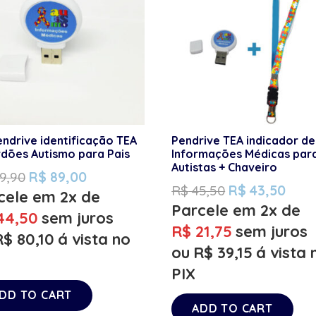
endrive identificação TEA
Pendrive TEA indicador de
rdões Autismo para Pais
Informações Médicas par
Autistas + Chaveiro
9,90
R$
89,00
R$
45,50
R$
43,50
cele em 2x de
Parcele em 2x de
4,50
sem juros
R$
21,75
sem juros
R$
80,10
á vista no
ou
R$
39,15
á vista 
PIX
DD TO CART
ADD TO CART