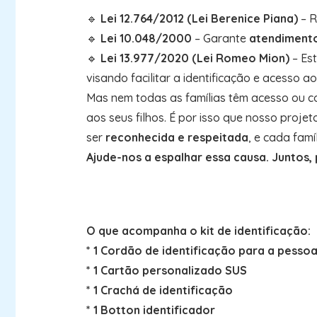
🔹
Lei 12.764/2012 (Lei Berenice Piana)
– R
🔹
Lei 10.048/2000
– Garante
atendimento
🔹
Lei 13.977/2020 (Lei Romeo Mion)
– Es
visando facilitar a identificação e acesso aos
Mas nem todas as famílias têm acesso ou c
aos seus filhos. É por isso que nosso projet
ser
reconhecida e respeitada
, e cada fam
Ajude-nos a espalhar essa causa. Juntos,
O que acompanha o kit de identificação:
* 1 Cordão de identificação para a pesso
* 1 Cartão personalizado SUS
* 1 Crachá de identificação
* 1 Botton identificador